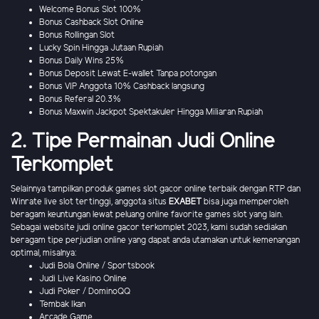
Welcome Bonus Slot 100%
Bonus Cashback Slot Online
Bonus Rollingan Slot
Lucky Spin Hingga Jutaan Rupiah
Bonus Daily Wins 25%
Bonus Deposit Lewat E-wallet Tanpa potongan
Bonus VIP Anggota 10% Cashback langsung
Bonus Referal 20.3%
Bonus Maxwin Jackpot Spektakuler Hingga Miliaran Rupiah
2. Tipe Permainan Judi Online
Terkomplet
Selainnya tampilkan produk games slot gacor online terbaik dengan RTP dan
Winrate live slot tertinggi, anggota situs
EXABET
bisa juga memperoleh
beragam keuntungan lewat peluang online favorite games slot yang lain.
Sebagai website judi online gacor terkomplet 2023, kami sudah sediakan
beragam tipe perjudian online yang dapat anda utamakan untuk kemenangan
optimal, misalnya:
Judi Bola Online / Sportsbook
Judi Live Kasino Online
Judi Poker / DominoQQ
Tembak Ikan
Arcade Game