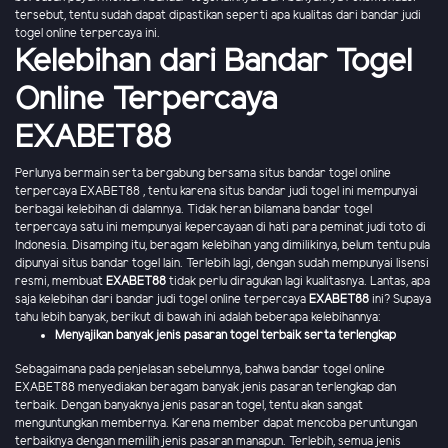
tersebut, tentu sudah dapat dipastikan seperti apa kualitas dari bandar judi
togel online terpercaya ini.
Kelebihan dari Bandar Togel
Online Terpercaya
EXABET88
Perlunya bermain serta bergabung bersama situs bandar togel online
terpercaya EXABET88 , tentu karena situs bandar judi togel ini mempunyai
berbagai kelebihan di dalamnya. Tidak heran bilamana bandar togel
terpercaya satu ini mempunyai kepercayaan di hati para peminat judi toto di
Indonesia. Disamping itu, beragam kelebihan yang dimilikinya, belum tentu pula
dipunyai situs bandar togel lain. Terlebih lagi, dengan sudah mempunyai lisensi
resmi, membuat
EXABET88
tidak perlu diragukan lagi kualitasnya. Lantas, apa
saja kelebihan dari bandar judi togel online terpercaya
EXABET88
ini? Supaya
tahu lebih banyak, berikut di bawah ini adalah beberapa kelebihannya:
Menyajikan banyak jenis pasaran togel terbaik serta terlengkap
Sebagaimana pada penjelasan sebelumnya, bahwa bandar togel online
EXABET88 menyediakan beragam banyak jenis pasaran terlengkap dan
terbaik. Dengan banyaknya jenis pasaran togel, tentu akan sangat
menguntungkan membernya. Karena member dapat mencoba peruntungan
terbaiknya dengan memilih jenis pasaran manapun. Terlebih, semua jenis