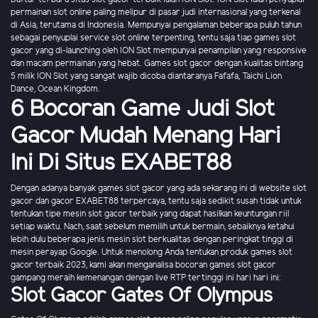
permainan slot online paling melipur di pasar judi internasional yang terkenal
di Asia, terutama di Indonesia. Mempunyai pengalaman beberapa puluh tahun
sebagai penyuplai service slot online terpenting, tentu saja tiap games slot
gacor yang di-launching oleh ION Slot mempunyai penampilan yang responsive
dan macam permainan yang hebat. Games slot gacor dengan kualitas bintang
5 milik ION Slot yang sangat wajib dicoba diantaranya Fafafa, Taichi Lion
Dance, Ocean Kingdom.
6 Bocoran Game Judi Slot
Gacor Mudah Menang Hari
Ini Di Situs EXABET88
Dengan adanya banyak games slot gacor yang ada sekarang ini di website slot
gacor dan gacor EXABET88 terpercaya, tentu saja sedikit susah tidak untuk
tentukan tipe mesin slot gacor terbaik yang dapat hasilkan keuntungan riil
setiap waktu. Nach, saat sebelum memilih untuk bermain, sebaiknya ketahui
lebih dulu beberapa jenis mesin slot berkualitas dengan peringkat tinggi di
mesin perayap Google. Untuk menolong Anda tentukan produk games slot
gacor terbaik 2023, kami akan menganalisa bocoran games slot gacor
gampang meraih kemenangan dengan live RTP tertinggi ini hari hari ini:
Slot Gacor Gates Of Olympus