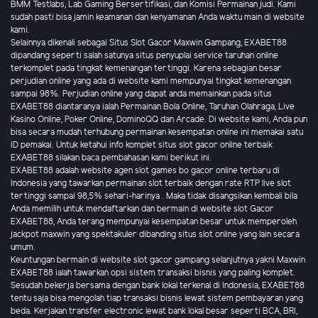
BMM Testlabs, Lab Gaming Bersertifikasi, dan Komisi Permainan judi. Kami
sudah pasti bisa jamin keamanan dan kenyamanan Anda waktu main di website
kami.
Selainnya dikenali sebagai Situs Slot Gacor Maxwin Gampang, EXABET88
dipandang seperti salah satunya situs penyuplai service taruhan online
terkomplet pada tingkat kemenangan tertinggi. Karena sebagian besar
perjudian online yang ada di website kami mempunyai tingkat kemenangan
sampai 98%. Perjudian online yang dapat anda memainkan pada situs
EXABET88 diantaranya ialah Permainan Bola Online, Taruhan Olahraga, Live
Kasino Online, Poker Online, DominoQQ dan Arcade. Di website kami, Anda pun
bisa secara mudah terhubung permainan kesempatan online ini memakai satu
ID pemakai. Untuk ketahui info komplet situs slot gacor online terbaik
EXABET88 silakan baca pembahasan kami berikut ini.
EXABET88 adalah website agen slot games bo gacor online terbaru di
Indonesia yang tawarkan permainan slot terbaik dengan rate RTP live slot
tertinggi sampai 98,5% sehari-harinya . Maka tidak disangsikan kembali bila
Anda memilih untuk mendaftarkan dan bermain di website slot Gacor
EXABET88, Anda terang mempunyai kesempatan besar untuk memperoleh
jackpot maxwin yang spektakuler dibanding situs slot online yang lain secara
umum.
Keuntungan bermain di website slot gacor gampang selanjutnya yakni Maxwin
EXABET88 ialah tawarkan opsi sistem transaksi bisnis yang paling komplet.
Sesudah bekerja bersama dengan bank lokal terkenal di Indonesia, EXABET88
tentu saja bisa mengolah tiap transaksi bisnis lewat sistem pembayaran yang
beda. Kerjakan transfer electronic lewat bank lokal besar seperti BCA, BRI,