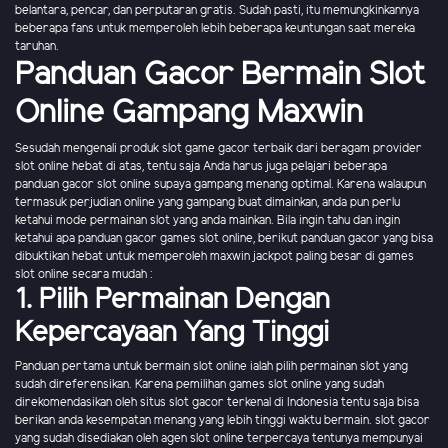
belantara, pencar, dan perputaran gratis. Sudah pasti, itu memungkinkannya
beberapa fans untuk memperoleh lebih beberapa keuntungan saat mereka
taruhan.
Panduan Gacor Bermain Slot
Online Gampang Maxwin
Sesudah mengenali produk slot game gacor terbaik dari beragam provider
slot online hebat di atas, tentu saja Anda harus juga pelajari beberapa
panduan gacor slot online supaya gampang menang optimal. Karena walaupun
termasuk perjudian online yang gampang buat dimainkan, anda pun perlu
ketahui mode permainan slot yang anda mainkan. Bila ingin tahu dan ingin
ketahui apa panduan gacor games slot online, berikut panduan gacor yang bisa
dibuktikan hebat untuk memperoleh maxwin jackpot paling besar di games
slot online secara mudah :
1. Pilih Permainan Dengan
Kepercayaan Yang Tinggi
Panduan pertama untuk bermain slot online ialah pilih permainan slot yang
sudah direferensikan. Karena pemilihan games slot online yang sudah
direkomendasikan oleh situs slot gacor terkenal di Indonesia tentu saja bisa
berikan anda kesempatan menang yang lebih tinggi waktu bermain. slot gacor
yang sudah disediakan oleh agen slot online terpercaya tentunya mempunyai