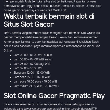
mempermudah Anda tentukan situs slot terbaik yang tawarkan proses
pembayaran tertinggi pada setiap putaran, berikut ini daftar 15 situs slot
online gacor terpercaya di website EXABET88.
Waktu terbaik bermain slot di
Situs Slot Gacor
Tentu banyak yang mempersoalkan mengapa saat bermain Slot Online tak
pernah memperoleh kemenangam besar. Jika ini hari kamu memperoleh
kemenangan, karena itu esok harinya bisa jadi kamu alami kekalahan. Nach
berikut ada panduan supaya kamu memperoleh kemenangan besar di Slot
Online.
Jam 00.00 - 01.00 WIB subuh
Jam 03.00 - 04.00 WIB subuh
Jam 06.00 - 07.00 pagi WIB
Jam 09.00 - 10.00 WIB
Siang jam 12.00 - 13.00 WIB
Jam sore 15.00 - 16.00 WIB
Jam sore 18.00 sore - 19.00 WIB
Jam malam 21.00 WIB - 22.00 WIB
Slot Online Gacor Pragmatic Play
Bicara mengenai Gacor provider games slot online paling populer di
Indonesia yang tawarkan produk games slot online terbaik dengan RTP