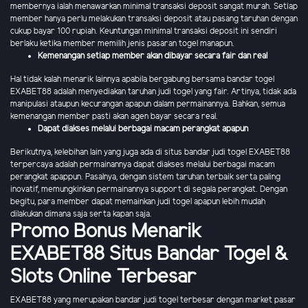
membernya ialah menawarkan minimal transaksi deposit sangat murah. Setiap
member hanya perlu melakukan transaksi deposit atau pasang taruhan dengan
cukup bayar 100 rupiah. Keuntungan minimal transaksi deposit ini sendiri
berlaku ketika member memilih jenis pasaran togel manapun.
Kemenangan setiap member akan dibayar secara fair dan real
Hal tidak kalah menarik lainnya apabila bergabung bersama bandar togel
EXABET88 adalah menyediakan taruhan judi togel yang fair. Artinya, tidak ada
manipulasi ataupun kecurangan apapun dalam permainannya. Bahkan, semua
kemenangan member pasti akan agen bayar secara real.
Dapat diakses melalui berbagai macam perangkat apapun
Berikutnya, kelebihan lain yang juga ada di situs bandar judi togel EXABET88
terpercaya adalah permainannya dapat diakses melalui berbagai macam
perangkat apappun. Pasalnya, dengan sistem taruhan terbaik serta paling
inovatif, memungkinkan permainannya support di segala perangkat. Dengan
begitu, para member dapat memainkan judi togel apapun lebih mudah
dilakukan dimana saja serta kapan saja.
Promo Bonus Menarik
EXABET88 Situs Bandar Togel &
Slots Online Terbesar
EXABET88 yang merupakan bandar judi togel terbesar dengan market pasar