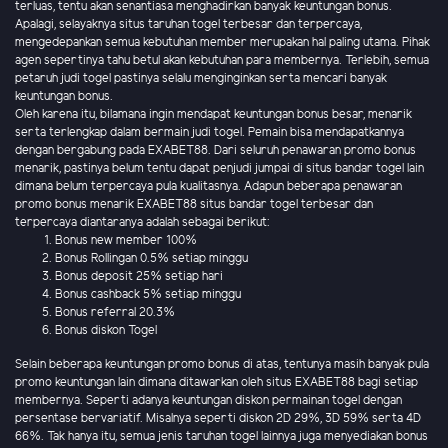
terluas, tentu akan senantiasa menghadirkan banyak keuntungan bonus.
Apalagi, selayaknya situs taruhan togel terbesar dan terpercaya,
mengedepankan semua kebutuhan member merupakan hal paling utama. Pihak
agen sepertinya tahu betul akan kebutuhan para membernya. Terlebih, semua
petaruh judi togel pastinya selalu menginginkan serta mencari banyak
keuntungan bonus.
Oleh karena itu, bilamana ingin mendapat keuntungan bonus besar, menarik
serta terlengkap dalam bermain judi togel. Pemain bisa mendapatkannya
dengan bergabung pada EXABET88. Dari seluruh penawaran promo bonus
menarik, pastinya belum tentu dapat penjudi jumpai di situs bandar togel lain
dimana belum terpercaya pula kualitasnya. Adapun beberapa penawaran
promo bonus menarik EXABET88 situs bandar togel terbesar dan
terpercaya diantaranya adalah sebagai berikut:
Bonus new member 100%
Bonus Rollingan 0.5% setiap minggu
Bonus deposit 25% setiap hari
Bonus cashback 5% setiap minggu
Bonus referral 20.3%
Bonus diskon Togel
Selain beberapa keuntungan promo bonus di atas, tentunya masih banyak pula
promo keuntungan lain dimana ditawarkan oleh situs EXABET88 bagi setiap
membernya. Seperti adanya keuntungan diskon permainan togel dengan
persentase bervariatif. Misalnya seperti diskon 2D 29%, 3D 59% serta 4D
66%. Tak hanya itu, semua jenis taruhan togel lainnya juga menyediakan bonus