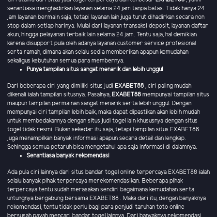
senantiasa menghadirkan layanan selama 24 jam tanpa batas. Tidak hanya 24
jam layanan bermain saja, tetapi layanan lain juga turut dihadirkan secara non
stop dalam setiap harinya. Mulai dari layanan transaksi deposit, layanan daftar
akun, hingga pelayanan terbaik lain selama 24 jam. Tentu saja, hal demikian
karena disupport pula oleh adanya layanan customer service profesional
serta ramah, dimana akan selalu sedia memberikan apapun kemudahan
sekaligus kebutuhan semua para membernya.
Punya tampilan situs sangat menarik dan lebih unggul
Dari beberapa ciri yang dimiliki situs judi
EXABET88
, ciri paling mudah
dikenali ialah tampilan situsnya. Pasalnya,
EXABET88
mempunyai tampilan situs
maupun tampilan permainan sangat menarik serta lebih unggul. Dengan
mempunyai ciri tampilan lebih baik, maka dapat dipastikan akan lebih mudah
untuk membedakannya dengan situs judi togel lain khususnya dengan situs
togel tidak resmi. Bukan sekedar itu saja, tetapi tampilan situs EXABET88
juga menampilkan banyak informasi apapun secara detail dan lengkap.
Sehingga semua petaruh bisa mengetahui apa saja informasi di dalamnya.
Senantiasa banyak rekomendasi
Ada pula ciri lainnya dari situs bandar togel online terpercaya EXABET88 ialah
selalu banyak pihak terpercaya merekomendasikan. Beberapa pihak
terpercaya tentu sudah merasakan sendiri bagaimana kemudahan serta
untungnya bergabung bersama EXABET88 . Maka dari itu, dengan banyaknya
rekomendasi, tentu tidak perlu bagi para penjudi taruhan toto online
bersusah payah mencari bandar togel lainnya. Dari banyaknya rekomendasi