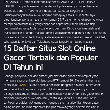
BNI, MANDIRI. Dompet electronic seperti DANA, OVO, GOPAY, LinkAja,
SAKUKU. Sampai transaksi bisnis deposit pulsa lewat provider terkenal di
Indonesia seperti Telkomsel, Indosat dan XL sepanjang 24 jam.
Selainnya banyak memiliki keunggulan gameplay, EXABET88 tentu saja
diperlengkapi peranan layanan konsumen 24/7, yang memungkinkannya Anda
memperoleh kontribusi yang cepat dan cepat untuk menuntaskan tiap
permasalahan yang Anda jumpai waktu bermain. Dimulai dari masalah saat
transaksi bisnis sampai masalah tehnis waktu bermain games, tentu saja Anda
bisa secara mudah terhubung feature layanan konsumen kami lewat Live Chat,
Whatsapp, Line, SMS dan Telephone sepanjang 24 jam tanpa masalah.
15 Daftar Situs Slot Online
Gacor Terbaik dan Populer
Di Tahun Ini
Sebagai penyuplai service games judi slot online gacor terkomplet yang
mempunyai prosentase slot langsung RTP sampai 98. 5% sehari-harinya,
tentu saja
EXABET
sudah bekerja bersama dengan lebih dari 20 provider
service slot online paling populer di Indonesia yang reputasinya tidak
disangsikan kembali. Tetapi dari demikian banyak provider slot gacor online
favorite yang ada di website kami, tentu saja sedikit susah tidak untuk
tentukan provider slot gampang menang yang mana berikan kesempatan
paling besar untuk memperoleh jackpot maxwin yang spektakuler. Untuk