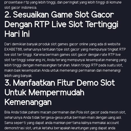
prosentase rtp yang lebih tinggi, dan peringkat yang lebih tinggi di komune
slot gacor indonesia.
2. Sesuaikan Game Slot Gacor
Dengan RTP Live Slot Tertinggi
Hari Ini
Dari demikian banyak produk slot games gacor online yang ada di website
EXABET88, seharusnya tentukan tipe slot gacor yang mempunyai tingkat RTP
live slot tertinggi. Karena bermain games slot gacor dengan rate RTP live
slot tertinggi sekarang ini, Anda terang mempunyai kesempatan menang yang
lebih tinggi dengan memasangkan taruhan. Makin tinggi RTP pada suatu slot,
makin baik kesempatan Anda untuk memenangi permainan dan memenangi
lebih uang banyak.
3. Manfaatkan Fitur Demo Slot
Untuk Mempermudah
Kemenangan
Bila Anda tidak pahami macam permainan dan Pola slot gacor pada mesin slot,
seharusnya Anda tidak tergesa-gesa untuk bermain-main dengan uang asli.
Sama seperti yang dapat anda mainkan pertama kalinya memakai account
demonstrasi slot, untuk ketahui berapakah keuntungan yang dapat anda