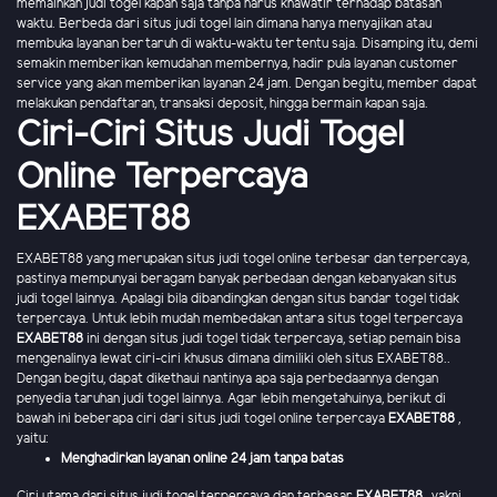
memainkan judi togel kapan saja tanpa harus khawatir terhadap batasan
waktu. Berbeda dari situs judi togel lain dimana hanya menyajikan atau
membuka layanan bertaruh di waktu-waktu tertentu saja. Disamping itu, demi
semakin memberikan kemudahan membernya, hadir pula layanan customer
service yang akan memberikan layanan 24 jam. Dengan begitu, member dapat
melakukan pendaftaran, transaksi deposit, hingga bermain kapan saja.
Ciri-Ciri Situs Judi Togel
Online Terpercaya
EXABET88
EXABET88 yang merupakan situs judi togel online terbesar dan terpercaya,
pastinya mempunyai beragam banyak perbedaan dengan kebanyakan situs
judi togel lainnya. Apalagi bila dibandingkan dengan situs bandar togel tidak
terpercaya. Untuk lebih mudah membedakan antara situs togel terpercaya
EXABET88
ini dengan situs judi togel tidak terpercaya, setiap pemain bisa
mengenalinya lewat ciri-ciri khusus dimana dimiliki oleh situs EXABET88..
Dengan begitu, dapat dikethaui nantinya apa saja perbedaannya dengan
penyedia taruhan judi togel lainnya. Agar lebih mengetahuinya, berikut di
bawah ini beberapa ciri dari situs judi togel online terpercaya
EXABET88
,
yaitu:
Menghadirkan layanan online 24 jam tanpa batas
Ciri utama dari situs judi togel terpercaya dan terbesar
EXABET88
, yakni