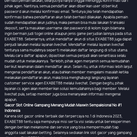
berhasil pemain lakukan, selanjutnya hanya tinggal menunggu konfirmasi dari
pihak agen. Nantinya, semua pendaftar akan diberikan user id berikut
password akun melalui konfirmasi email. Tentunya jika telah mendapatkan
konfirmasi bahwa pendaftaran akun telah berhasil dilakukan. Apabila pemain
sudah mendapatkan akun judinya, maka pemain bisa mulai lakukan transaksi
deposit, serta masukkan username dan password di kolom login bilamana
ingin bermain judi togel online ataupun jenis game perjudian lainnya pada situs
EXABET88. Sebenarnya, untuk mendaftar akun di situs EXABET88 juga dapat
penjudi lakukan melalui layanan livechat. Mendaftar melalui layanan livechat
tentunya sama mudahnya seperti melakukan daftar langsung di situs utama.
Melalu cara daftar apapun, dipastikan semua penjudi akan senantiasa selalu
mudah untuk melakukannya. Terlebih, pihak agen menjamin semua kemudahan
berikut keamanan dalam mendaftar akun. Selain itu, untuk informasi lebih lanjut
mengenai pendaftaran akun, atau bahkan member mengalami masalah ketika
melakukan pendaftaran akun, maka bisa menghubungi langsung layanan
customer service agen EXABET88 melalui livechat. Dengan begitu, pihak
layanan cs agen akan memberikan solusi kemudahannya bagi member. Melalui
livechat pula, setiap member juga bisa menanyakan informasi mengenai
apapun.
Gacor Slot Online Gampang Menang Mudah Maxwin Sempaksional No #1
Indonesia
Karena slot gacor online terbaik dan terpercaya no.1 di Indonesia 2023,
EXABET88 tentu saja mempunyai misi serta visi selalu untuk bereksperimen
dengan berikan mekanisme dan service yang bisa mempermudah tiap
anggota saat lakukan betting. Selainnya sediakan link slot gacor yang gampang