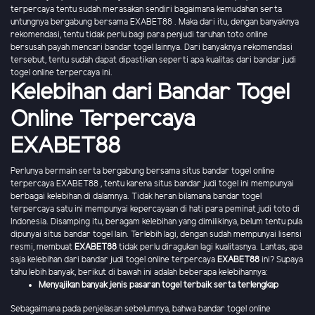
terpercaya tentu sudah merasakan sendiri bagaimana kemudahan serta
untungnya bergabung bersama EXABET88 . Maka dari itu, dengan banyaknya
rekomendasi, tentu tidak perlu bagi para penjudi taruhan toto online
bersusah payah mencari bandar togel lainnya. Dari banyaknya rekomendasi
tersebut, tentu sudah dapat dipastikan seperti apa kualitas dari bandar judi
togel online terpercaya ini.
Kelebihan dari Bandar Togel
Online Terpercaya
EXABET88
Perlunya bermain serta bergabung bersama situs bandar togel online
terpercaya EXABET88 , tentu karena situs bandar judi togel ini mempunyai
berbagai kelebihan di dalamnya. Tidak heran bilamana bandar togel
terpercaya satu ini mempunyai kepercayaan di hati para peminat judi toto di
Indonesia. Disamping itu, beragam kelebihan yang dimilikinya, belum tentu pula
dipunyai situs bandar togel lain. Terlebih lagi, dengan sudah mempunyai lisensi
resmi, membuat
EXABET88
tidak perlu diragukan lagi kualitasnya. Lantas, apa
saja kelebihan dari bandar judi togel online terpercaya
EXABET88
ini? Supaya
tahu lebih banyak, berikut di bawah ini adalah beberapa kelebihannya:
Menyajikan banyak jenis pasaran togel terbaik serta terlengkap
Sebagaimana pada penjelasan sebelumnya, bahwa bandar togel online