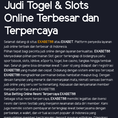
Judi Togel & Slots
Online Terbesar dan
Terpercaya
Selamat datang di situs
EXABET88
atau
EXABET
. Platform penyedia layanan
judi online terbaik dan terbesar di Indonesia.
Pilihan tepat bagi pecinta judi online dengan layanan berkualitas.
EXABET88
Menyediakan pilihan permainan Slot gacor terlengkap di bidangnya yaitu
sportsbook, slots, Idnlive, eSports, togel, live casino, tangkas hingga tembak
ikan. Seluruh game bisa dimainkan lewat 1 user id yang didapat dari registrasi
EXABET88
yang mudah dan cepat. Didukung dengan sistem enkripsi tercepat
EXABET88
menghadirkan permainan bebas hambatan maupun bug. Dengan
desain tampilan yang menarik dan memanjakan mata, nikmati sensasi bermain
judi online yang seru serta menantang. Kepuasan dan kenyamanan member
menjadi prioritas utama EXABET88.
Situs Betting Online Resmi Terpercaya EXABET88
Sebagai situs resmi terpercaya,
EXABET88
memiliki legalitas dan lisensi
resmi dari bmm testlab yang menjamin keamanan data diri member. Kami
juga memiliki sistem pembayaran terlengkap lewat bekerjasama dengan
perbankan, e wallet, dan virtual account populer di Indonesia yang
memudahkan member bertransaksi deposit maupun withdraw. Dilengkapi