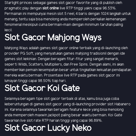
Starlight princes sebagai games slot gacor favorite yang di publish oleh
pragmatic play dengan
slot online
live RTP tinggi yakni capai 96.53%.
Permainan ini mempunyai mesin slot 5 reel, 4 baris dengan 1024 langkah untuk
menang, tentu saja bisa menolong anda memperoleh perkalian kemenangan
fenomenal meskipun cuma bermain-main dengan minimum taruhan paling
kecil.
Slot Gacor Mahjong Ways
Mahjong Ways adalah games slot gacor online terbaik yang di-launching oleh
provider PG Soft, yang menyatukan games mahjong tradisionil dengan ide
games slot kekinian. Dengan beragam fitur-fitur yang sangat menarik,
seperti Wilds, Scatters, Multipliers, dan Free Spins. Dengan alami, ini akan
memberikan pemain kesempatan besar untuk tingkatkan kekuatan pendapatan
mereka waktu bermain. Prosentase live RTP pada games slot gacor ini
lumayan tinggi capai 98.50% tiap hari.
Slot Gacor Koi Gate
Selainnya beragam tipe slot gacor terbaik di atas, kamu bisa juga coba
keberuntungan di games slot gacor yang di-launching provider slot Habanero
ini. Karena selainnya tawarkan beragam feature kece yang bisa menolong
anda memperoleh maxwin jackpot paling besar waktu bermain. Koi Gate
tawarkan live slot rate RTP harian tinggi yang capai 96.89%.
Slot Gacor Lucky Neko