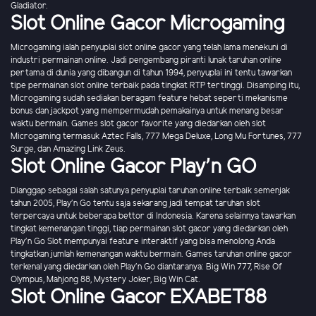
Gladiator.
Slot Online Gacor Microgaming
Microgaming ialah penyuplai slot online gacor yang telah lama menekuni di
industri permainan online. Jadi pengembang piranti lunak taruhan online
pertama di dunia yang dibangun di tahun 1994, penyuplai ini tentu tawarkan
tipe permainan slot online terbaik pada tingkat RTP tertinggi. Disamping itu,
Microgaming sudah sediakan beragam feature hebat seperti mekanisme
bonus dan jackpot yang mempermudah pemakainya untuk menang besar
waktu bermain. Games slot gacor favorite yang diedarkan oleh slot
Microgaming termasuk Aztec Falls, 777 Mega Deluxe, Long Mu Fortunes, 777
Surge, dan Amazing Link Zeus.
Slot Online Gacor Play'n GO
Dianggap sebagai salah satunya penyuplai taruhan online terbaik semenjak
tahun 2005, Play'n Go tentu saja sekarang jadi tempat taruhan slot
terpercaya untuk beberapa bettor di Indonesia. Karena selainnya tawarkan
tingkat kemenangan tinggi, tiap permainan slot gacor yang diedarkan oleh
Play'n Go Slot mempunyai feature interaktif yang bisa menolong Anda
tingkatkan jumlah kemenangan waktu bermain. Games taruhan online gacor
terkenal yang diedarkan oleh Play'n Go diantaranya: Big Win 777, Rise Of
Olympus, Mahjong 88, Mystery Joker, Big Win Cat.
Slot Online Gacor EXABET88