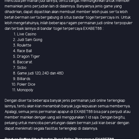
mencoba permainan judi lainnya, tentu sangat memungkinkan untuk member
memainkan jenis perjudian lain di dalamnya. Banyaknya jenis game yang
dihadirkan, dapat dipastikan akan membuat member lebih puas serta lebih
betah bermain serta bergabung di situs bandar togel terpercaya ini. Untuk
lebih mengetahuinya, inilah beberapa ragam permainan judi online terpopuler
dan terbaik lainnya di bandar togel terpercaya EXABET88 :
Live Casino
Judi Sam Gong
Roulette
Race Ball
Dragon Tiger
Baccarat
Sicbo
Game judi 12D, 24D dan 48D
Billiards
Poker Dice
Monopoly
Dengan disertai beberapa banyak jenis permainan judi online terlengkap
lainnya, tentu akan kian menambah banyak juga kepuasan semua membernya.
Apalagi, semua jenis permainan apapun di EXABET88 bisa para penjudi atau
member mainkan dengan uang asli menggunakan 1 id saja. Dengan begitu,
peluang untuk mencoba peruntungan dalam bermain judi kian besar dengan
dapat menikmati segala fasilitas terlengkap di dalamnya.