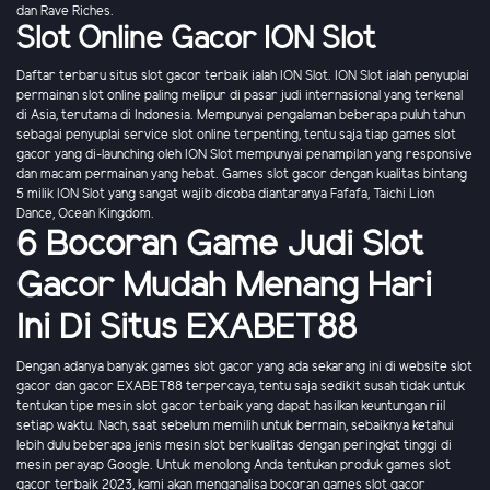
dan Rave Riches.
Slot Online Gacor ION Slot
Daftar terbaru situs slot gacor terbaik ialah ION Slot. ION Slot ialah penyuplai
permainan slot online paling melipur di pasar judi internasional yang terkenal
di Asia, terutama di Indonesia. Mempunyai pengalaman beberapa puluh tahun
sebagai penyuplai service slot online terpenting, tentu saja tiap games slot
gacor yang di-launching oleh ION Slot mempunyai penampilan yang responsive
dan macam permainan yang hebat. Games slot gacor dengan kualitas bintang
5 milik ION Slot yang sangat wajib dicoba diantaranya Fafafa, Taichi Lion
Dance, Ocean Kingdom.
6 Bocoran Game Judi Slot
Gacor Mudah Menang Hari
Ini Di Situs EXABET88
Dengan adanya banyak games slot gacor yang ada sekarang ini di website slot
gacor dan gacor EXABET88 terpercaya, tentu saja sedikit susah tidak untuk
tentukan tipe mesin slot gacor terbaik yang dapat hasilkan keuntungan riil
setiap waktu. Nach, saat sebelum memilih untuk bermain, sebaiknya ketahui
lebih dulu beberapa jenis mesin slot berkualitas dengan peringkat tinggi di
mesin perayap Google. Untuk menolong Anda tentukan produk games slot
gacor terbaik 2023, kami akan menganalisa bocoran games slot gacor