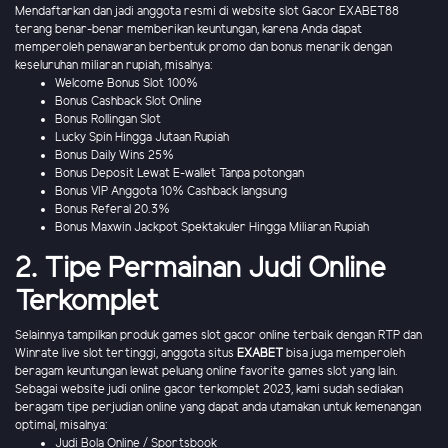
Mendaftarkan dan jadi anggota resmi di website slot Gacor EXABET88
terang benar-benar memberikan keuntungan, karena Anda dapat
memperoleh penawaran berbentuk promo dan bonus menarik dengan
keseluruhan miliaran rupiah, misalnya:
Welcome Bonus Slot 100%
Bonus Cashback Slot Online
Bonus Rollingan Slot
Lucky Spin Hingga Jutaan Rupiah
Bonus Daily Wins 25%
Bonus Deposit Lewat E-wallet Tanpa potongan
Bonus VIP Anggota 10% Cashback langsung
Bonus Referal 20.3%
Bonus Maxwin Jackpot Spektakuler Hingga Miliaran Rupiah
2. Tipe Permainan Judi Online
Terkomplet
Selainnya tampilkan produk games slot gacor online terbaik dengan RTP dan
Winrate live slot tertinggi, anggota situs
EXABET
bisa juga memperoleh
beragam keuntungan lewat peluang online favorite games slot yang lain.
Sebagai website judi online gacor terkomplet 2023, kami sudah sediakan
beragam tipe perjudian online yang dapat anda utamakan untuk kemenangan
optimal, misalnya:
Judi Bola Online / Sportsbook