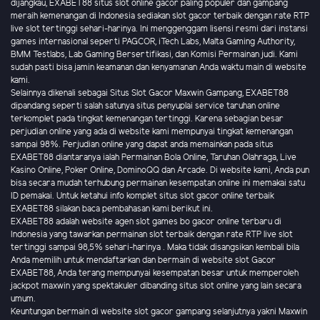
dijangkau, EXABET88 situs slot online gacor paling populer dan gampang
meraih kemenangan di Indonesia sediakan slot gacor terbaik dengan rate RTP
live slot tertinggi sehari-harinya. Ini menggenggam lisensi resmi dari instansi
games internasional seperti PAGCOR, iTech Labs, Malta Gaming Authority,
BMM Testlabs, Lab Gaming Bersertifikasi, dan Komisi Permainan judi. Kami
sudah pasti bisa jamin keamanan dan kenyamanan Anda waktu main di website
kami.
Selainnya dikenali sebagai Situs Slot Gacor Maxwin Gampang, EXABET88
dipandang seperti salah satunya situs penyuplai service taruhan online
terkomplet pada tingkat kemenangan tertinggi. Karena sebagian besar
perjudian online yang ada di website kami mempunyai tingkat kemenangan
sampai 98%. Perjudian online yang dapat anda memainkan pada situs
EXABET88 diantaranya ialah Permainan Bola Online, Taruhan Olahraga, Live
Kasino Online, Poker Online, DominoQQ dan Arcade. Di website kami, Anda pun
bisa secara mudah terhubung permainan kesempatan online ini memakai satu
ID pemakai. Untuk ketahui info komplet situs slot gacor online terbaik
EXABET88 silakan baca pembahasan kami berikut ini.
EXABET88 adalah website agen slot games bo gacor online terbaru di
Indonesia yang tawarkan permainan slot terbaik dengan rate RTP live slot
tertinggi sampai 98,5% sehari-harinya . Maka tidak disangsikan kembali bila
Anda memilih untuk mendaftarkan dan bermain di website slot Gacor
EXABET88, Anda terang mempunyai kesempatan besar untuk memperoleh
jackpot maxwin yang spektakuler dibanding situs slot online yang lain secara
umum.
Keuntungan bermain di website slot gacor gampang selanjutnya yakni Maxwin