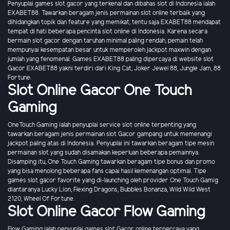
Penyuplai games slot gacor yang terkenal dan dibahas slot di Indonesia ialah
EXABET88. Tawarkan beragam jenis permainan slot online terbaik yang
dihidangkan topik dan feature yang memikat, tentu saja EXABET88 mendapat
tempat di hati beberapa pencinta slot online di Indonesia. Karena secara
bermain slot gacor dengan taruhan minimal paling rendah, pemain telah
mempunyai kesempatan besar untuk memperoleh jackpot maxwin dengan
jumlah yang fenomenal. Games EXABET88 paling dipercaya di website slot
Gacor EXABET88 yakni terdiri dari King Cat, Joker Jewel 88, Jungle Jam, 88
Fortune.
Slot Online Gacor One Touch
Gaming
OneTouch Gaming ialah penyuplai service slot online terpenting yang
tawarkan beragam jenis permainan slot Gacor gampang untuk memenangi
jackpot paling atas di Indonesia. Penyuplai ini tawarkan beragam tipe mesin
permainan slot yang sudah disamakan keperluan beberapa pemainnya.
Disamping itu, One Touch Gaming tawarkan beragam tipe bonus dan promo
yang bisa menolong beberapa fans capai hasil kemenangan optimal. Tipe
games slot gacor favorite yang di-launching oleh provider One Touch Gamig
diantaranya Lucky Lion, Flexing Dragons, Bubbles Bonanza, Wild Wild West
2120, Wheel Of Fortune.
Slot Online Gacor Flow Gaming
Flow Gaming ialah penyuplai games slot Gacor online terpercaya yang