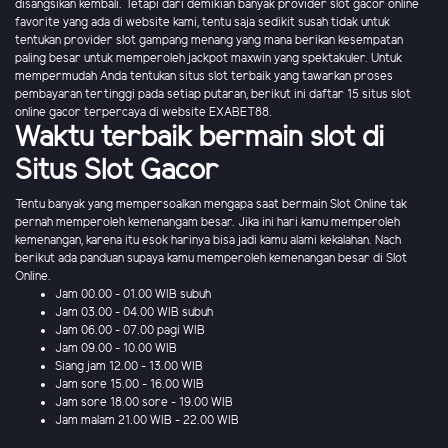
disangsikan kembali. Tetapi dari demikian banyak provider slot gacor online
favorite yang ada di website kami, tentu saja sedikit susah tidak untuk
tentukan provider slot gampang menang yang mana berikan kesempatan
paling besar untuk memperoleh jackpot maxwin yang spektakuler. Untuk
mempermudah Anda tentukan situs slot terbaik yang tawarkan proses
pembayaran tertinggi pada setiap putaran, berikut ini daftar 15 situs slot
online gacor terpercaya di website EXABET88.
Waktu terbaik bermain slot di
Situs Slot Gacor
Tentu banyak yang mempersoalkan mengapa saat bermain Slot Online tak
pernah memperoleh kemenangam besar. Jika ini hari kamu memperoleh
kemenangan, karena itu esok harinya bisa jadi kamu alami kekalahan. Nach
berikut ada panduan supaya kamu memperoleh kemenangan besar di Slot
Online.
Jam 00.00 - 01.00 WIB subuh
Jam 03.00 - 04.00 WIB subuh
Jam 06.00 - 07.00 pagi WIB
Jam 09.00 - 10.00 WIB
Siang jam 12.00 - 13.00 WIB
Jam sore 15.00 - 16.00 WIB
Jam sore 18.00 sore - 19.00 WIB
Jam malam 21.00 WIB - 22.00 WIB