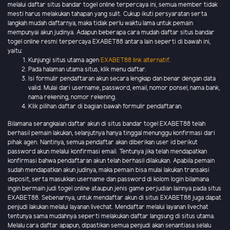
melalui daftar situs bandar togel online terpercaya ini, semua member tidak
mesti harus melakukan tahapan yang sulit. Cukup ikuti persyaratan serta
langkah mudah daftarnya, maka tidak perlu waktu lama untuk pemain
mempunyai akun judinya. Adapun beberapa cara mudah daftar situs bandar
togel online resmi terpercaya EXABET88 antara lain seperti di bawah ini,
yaitu:
Kunjungi situs utama agen
EXABET88 link alternatif
.
Pada halaman utama situs, klik menu daftar.
Isi formulir pendaftaran akun secara lengkap dan benar dengan data
valid. Mulai dari username, password, email, nomor ponsel, nama bank,
nama rekening, nomor rekening.
Klik pilihan daftar di bagian bawah formulir pendaftaran.
Bilamana serangkaian daftar akun di situs bandar togel EXABET88 telah
berhasil pemain lakukan, selanjutnya hanya tinggal menunggu konfirmasi dari
pihak agen. Nantinya, semua pendaftar akan diberikan user id berikut
password akun melalui konfirmasi email. Tentunya jika telah mendapatkan
konfirmasi bahwa pendaftaran akun telah berhasil dilakukan. Apabila pemain
sudah mendapatkan akun judinya, maka pemain bisa mulai lakukan transaksi
deposit, serta masukkan username dan password di kolom login bilamana
ingin bermain judi togel online ataupun jenis game perjudian lainnya pada situs
EXABET88. Sebenarnya, untuk mendaftar akun di situs EXABET88 juga dapat
penjudi lakukan melalui layanan livechat. Mendaftar melalui layanan livechat
tentunya sama mudahnya seperti melakukan daftar langsung di situs utama.
Melalu cara daftar apapun, dipastikan semua penjudi akan senantiasa selalu