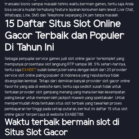
transaksi bisnis sampai masalah tehnis waktu bermain games, tentu saja Anda
bisa secara mudah terhubung feature layanan konsumen kami lewat Live Chat,
Whatsapp, Line, SMS dan Telephone sepanjang 24 jam tanpa masalah.
15 Daftar Situs Slot Online
Gacor Terbaik dan Populer
Di Tahun Ini
Sebagai penyuplai service games judi slot online gacor terkomplet yang
mempunyai prosentase slot langsung RTP sampai 98. 5% sehari-harinya,
tentu saja
EXABET
sudah bekerja bersama dengan lebih dari 20 provider
service slot online paling populer di Indonesia yang reputasinya tidak
disangsikan kembali. Tetapi dari demikian banyak provider slot gacor online
favorite yang ada di website kami, tentu saja sedikit susah tidak untuk
tentukan provider slot gampang menang yang mana berikan kesempatan
paling besar untuk memperoleh jackpot maxwin yang spektakuler. Untuk
mempermudah Anda tentukan situs slot terbaik yang tawarkan proses
pembayaran tertinggi pada setiap putaran, berikut ini daftar 15 situs slot
online gacor terpercaya di website EXABET88.
Waktu terbaik bermain slot di
Situs Slot Gacor