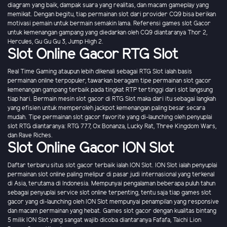
diagram yang baik, dampak suara yang realitas, dan macam gameplay yang
memikat. Dengan begitu, tiap permainan slot dari provider CQ9 bisa berikan
motivasi pemain untuk bermain semakin lama. Referensi games slot Gacor
untuk kemenangan gampang yang diedarkan oleh CQ9 diantaranya Thor 2,
Hercules, Gu Gu Gu 3, Jump High 2.
Slot Online Gacor RTG Slot
Real Time Gaming ataupun lebih dikenali sebagai RTG Slot ialah basis
permainan online terpopuler, tawarkan beragam tipe permainan slot gacor
kemenangan gampang terbaik pada tingkat RTP tertinggi dari slot langsung
tiap hari. Bermain mesin slot gacor di RTG Slot maka dari itu sebagai langkah
yang efisien untuk memperoleh jackpot kemenangan paling besar secara
mudah. Tipe permainan slot gacor favorite yang di-launching oleh penyuplai
slot RTG diantaranya: RTG 777, Ox Bonanza, Lucky Rat, Three Kingdom Wars,
dan Rave Riches.
Slot Online Gacor ION Slot
Daftar terbaru situs slot gacor terbaik ialah ION Slot. ION Slot ialah penyuplai
permainan slot online paling melipur di pasar judi internasional yang terkenal
di Asia, terutama di Indonesia. Mempunyai pengalaman beberapa puluh tahun
sebagai penyuplai service slot online terpenting, tentu saja tiap games slot
gacor yang di-launching oleh ION Slot mempunyai penampilan yang responsive
dan macam permainan yang hebat. Games slot gacor dengan kualitas bintang
5 milik ION Slot yang sangat wajib dicoba diantaranya Fafafa, Taichi Lion