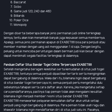
Baccarat
Sicbo
Game judi 12D, 24D dan 48D
Billiards
Poker Dice
Monopoly
Dengan disertai beberapa banyak jenis permainan judi online terlengkap
lainnya, tentu akan kian menambah banyak juga kepuasan semua membernya.
Apalagi, semua jenis permainan apapun di EXABET88 bisa para penjudi atau
member mainkan dengan uang asli menggunakan 1 id saja. Dengan begitu,
peluang untuk mencoba peruntungan dalam bermain judi kian besar dengan
dapat menikmati segala fasilitas terlengkap di dalamnya.
Panduan Daftar Situs Bandar Togel Online Terpercaya EXABET88
Setelah mengetahui beragam kelebihan serta kemudahan di situs judi togel
EXABET88, tentunya semua penjudi dipastikan tertarik serta menginginkan
dapat bergabung di dalamnya. Maka dari itu, bilamana ingin dapat bergabung
di situs bandar togel terpercaya ini, semua penjudi perlu mengetahui dulu
sebelumnya tahapan serta cara daftar akun. Karena, jika mengetahui setiap
cara pendaftarannya, pastinya tiap pemain tidak akan mengalami kesulitan
bilamana ingin menjadi member resmi situs bandar EXABET88.
EXABET88 menawarkan pelayanan kemudahan daftar akun untuk setiap
penjudi yang ingin bergabung di dalamnya. Para pemain tidak usah ragu dan
khawatir bilamana ingin mendaftarkan diri di situs judi satu ini. Pasalnya,