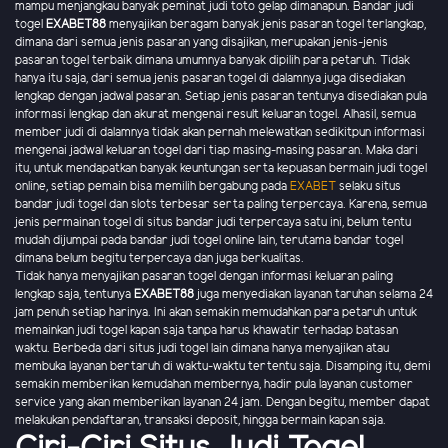
mampu menjangkau banyak peminat judi toto gelap dimanapun. Bandar judi
togel
EXABET88
menyajikan beragam banyak jenis pasaran togel terlangkap,
dimana dari semua jenis pasaran yang disajikan, merupakan jenis-jenis
pasaran togel terbaik dimana umumnya banyak dipilih para petaruh. Tidak
hanya itu saja, dari semua jenis pasaran togel di dalamnya juga disediakan
lengkap dengan jadwal pasaran. Setiap jenis pasaran tentunya disediakan pula
informasi lengkap dan akurat mengenai result keluaran togel. Alhasil, semua
member judi di dalamnya tidak akan pernah melewatkan sedikitpun informasi
mengenai jadwal keluaran togel dari tiap masing-masing pasaran. Maka dari
itu, untuk mendapatkan banyak keuntungan serta kepuasan bermain judi togel
online, setiap pemain bisa memilih bergabung pada
EXABET
selaku situs
bandar judi togel dan slots terbesar serta paling terpercaya. Karena, semua
jenis permainan togel di situs bandar judi terpercaya satu ini, belum tentu
mudah dijumpai pada bandar judi togel online lain, terutama bandar togel
dimana belum begitu terpercaya dan juga berkualitas.
Tidak hanya menyajikan pasaran togel dengan informasi keluaran paling
lengkap saja, tentunya
EXABET88
juga menyediakan layanan taruhan selama 24
jam penuh setiap harinya. Ini akan semakin memudahkan para petaruh untuk
memainkan judi togel kapan saja tanpa harus khawatir terhadap batasan
waktu. Berbeda dari situs judi togel lain dimana hanya menyajikan atau
membuka layanan bertaruh di waktu-waktu tertentu saja. Disamping itu, demi
semakin memberikan kemudahan membernya, hadir pula layanan customer
service yang akan memberikan layanan 24 jam. Dengan begitu, member dapat
melakukan pendaftaran, transaksi deposit, hingga bermain kapan saja.