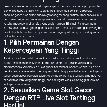
Sesudah mengenali produk slot game gacor terbaik dari beragam provider
slot online hebat di atas, tentu saja Anda harus juga pelajari beberapa
panduan gacor slot online supaya gampang menang optimal. Karena walaupun
termasuk perjudian online yang gampang buat dimainkan, anda pun perlu
ketahui mode permainan slot yang anda mainkan. Bila ingin tahu dan ingin
ketahui apa panduan gacor games slot online, berikut panduan gacor yang bisa
dibuktikan hebat untuk memperoleh maxwin jackpot paling besar di games
slot online secara mudah :
1. Pilih Permainan Dengan
Kepercayaan Yang Tinggi
Panduan pertama untuk bermain slot online ialah pilih permainan slot yang
sudah direferensikan. Karena pemilihan games slot online yang sudah
direkomendasikan oleh situs slot gacor terkenal di Indonesia tentu saja bisa
berikan anda kesempatan menang yang lebih tinggi waktu bermain. slot gacor
yang sudah disediakan oleh agen slot online terpercaya tentunya mempunyai
prosentase rtp yang lebih tinggi, dan peringkat yang lebih tinggi di komune
slot gacor indonesia.
2. Sesuaikan Game Slot Gacor
Dengan RTP Live Slot Tertinggi
Hari Ini