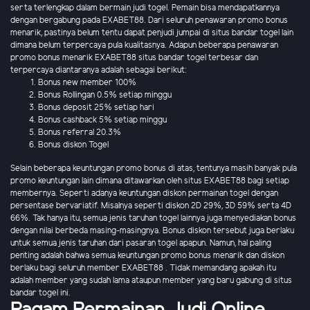
serta terlengkap dalam bermain judi togel. Pemain bisa mendapatkannya
dengan bergabung pada EXABET88. Dari seluruh penawaran promo bonus
menarik, pastinya belum tentu dapat penjudi jumpai di situs bandar togel lain
dimana belum terpercaya pula kualitasnya. Adapun beberapa penawaran
promo bonus menarik EXABET88 situs bandar togel terbesar dan
terpercaya diantaranya adalah sebagai berikut:
Bonus new member 100%
Bonus Rollingan 0.5% setiap minggu
Bonus deposit 25% setiap hari
Bonus cashback 5% setiap minggu
Bonus referral 20.3%
Bonus diskon Togel
Selain beberapa keuntungan promo bonus di atas, tentunya masih banyak pula
promo keuntungan lain dimana ditawarkan oleh situs EXABET88 bagi setiap
membernya. Seperti adanya keuntungan diskon permainan togel dengan
persentase bervariatif. Misalnya seperti diskon 2D 29%, 3D 59% serta 4D
66%. Tak hanya itu, semua jenis taruhan togel lainnya juga menyediakan bonus
dengan nilai berbeda masing-masingnya. Bonus diskon tersebut juga berlaku
untuk semua jenis taruhan dari pasaran togel apapun. Namun, hal paling
penting adalah bahwa semua keuntungan promo bonus menarik dan diskon
berlaku bagi seluruh member EXABET88 . Tidak memandang apakah itu
adalah member yang sudah lama ataupun member yang baru gabung di situs
bandar togel ini.