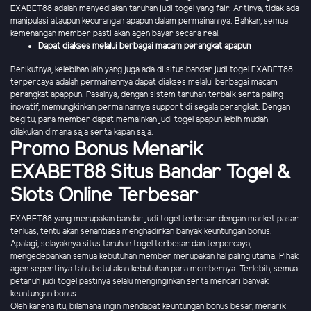
EXABET88 adalah menyediakan taruhan judi togel yang fair. Artinya, tidak ada
manipulasi ataupun kecurangan apapun dalam permainannya. Bahkan, semua
kemenangan member pasti akan agen bayar secara real.
Dapat diakses melalui berbagai macam perangkat apapun
Berikutnya, kelebihan lain yang juga ada di situs bandar judi togel EXABET88
terpercaya adalah permainannya dapat diakses melalui berbagai macam
perangkat apappun. Pasalnya, dengan sistem taruhan terbaik serta paling
inovatif, memungkinkan permainannya support di segala perangkat. Dengan
begitu, para member dapat memainkan judi togel apapun lebih mudah
dilakukan dimana saja serta kapan saja.
Promo Bonus Menarik
EXABET88 Situs Bandar Togel &
Slots Online Terbesar
EXABET88 yang merupakan bandar judi togel terbesar dengan market pasar
terluas, tentu akan senantiasa menghadirkan banyak keuntungan bonus.
Apalagi, selayaknya situs taruhan togel terbesar dan terpercaya,
mengedepankan semua kebutuhan member merupakan hal paling utama. Pihak
agen sepertinya tahu betul akan kebutuhan para membernya. Terlebih, semua
petaruh judi togel pastinya selalu menginginkan serta mencari banyak
keuntungan bonus.
Oleh karena itu, bilamana ingin mendapat keuntungan bonus besar, menarik