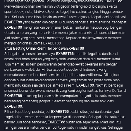
Pilihan tepat bagi pecinta judi online dengan layanan berkualitas.
EXABET88
Menyediakan pilihan permainan Slot gacor terlengkap di bidangnya yaitu
sportsbook, slots, Idnlive, eSports, togel, live casino, tangkas hingga tembak
ikan. Seluruh game bisa dimainkan lewat 1 user id yang didapat dari registrasi
EXABET88
yang mudah dan cepat. Didukung dengan sistem enkripsi tercepat
EXABET88
menghadirkan permainan bebas hambatan maupun bug. Dengan
desain tampilan yang menarik dan memanjakan mata, nikmati sensasi bermain
judi online yang seru serta menantang. Kepuasan dan kenyamanan member
menjadi prioritas utama EXABET88.
Situs Betting Online Resmi Terpercaya EXABET88
Sebagai situs resmi terpercaya,
EXABET88
memiliki legalitas dan lisensi
resmi dari bmm testlab yang menjamin keamanan data diri member. Kami
juga memiliki sistem pembayaran terlengkap lewat bekerjasama dengan
perbankan, e wallet, dan virtual account populer di Indonesia yang
memudahkan member bertransaksi deposit maupun withdraw. Dilengkapi
dengan pusat bantuan customer service yang ramah dan profesional siap
membantu kapan saja dari sosial media resmi
EXABET88
. Nikmati berbagai
promosi, bonus dan event menarik yang kami bagikan setiap harinya. Daftar di
EXABET88
sekarang juga dan raih kesempatan menjadi salah satu member
beruntung pemenang jackpot. Selamat bergabung dan salam hoki dari
EXABET88
.
Pilihan tepat bagi pecinta judi
EXABET88
adalah situs judi dan bandar judi
togel online terbesar serta terpercaya di Indonesia. Sebagai salah satu situs
bandar judi togel terbesar,
EXABET88
sudah ada sejak lama. Maka dari itu,
jaringan pasaran situs bandar judi togel satu ini sudah sangat luas. Sehingga