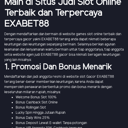
Main di Situs Judi Slot Online
Terbaik dan Terpercaya
EXABET88
Dengan mendaftarkan dan bermain di website games slot online terbaik dan
terpercaya gacor yakni EXABET88 terang anda dapat nikmati beberapa
keuntungan dan keuntungan sepanjang bermain. Selainnya berikan agunan
keamanan dan kenyamanan waktu bermain untuk tiap anggotanya, tiap anggota
setia website agen judi EXABET88 gacor bisa nikmati beragam keuntungan
yang lain misalnya:
1. Promosi Dan Bonus Menarik
Mendaftarkan dan jadi anggota resmi di website slot Gacor EXABET88
terang benar-benar memberikan keuntungan, karena Anda dapat
memperoleh penawaran berbentuk promo dan bonus menarik dengan
keseluruhan miliaran rupiah, misalnya:
Welcome Bonus Slot 100%
Bonus Cashback Slot Online
Bonus Rollingan Slot
Lucky Spin Hingga Jutaan Rupiah
Bonus Daily Wins 25%
Bonus Deposit Lewat E-wallet Tanpa potongan