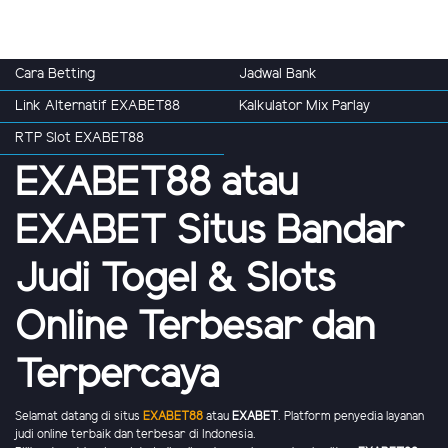
Cara Betting
Jadwal Bank
Link Alternatif EXABET88
Kalkulator Mix Parlay
RTP Slot EXABET88
EXABET88 atau
EXABET Situs Bandar
Judi Togel & Slots
Online Terbesar dan
Terpercaya
Selamat datang di situs
EXABET88
atau
EXABET
. Platform penyedia layanan
judi online terbaik dan terbesar di Indonesia.