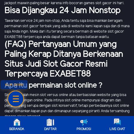
jackpot maxwin paling besar karena info bocoran games slot gacor ini hari.
Bisa Dijangkau 24 Jam Nonstop
Tawarkan service 24 jam non-stop, Anda tentu saja bisa mainkan beragam
permainan slot gacor terbaik yang ada di website kami kapan saja dan di mana
saja Anda ingin. Maka dari itu terang secara bermain di website slot gacor
EXABET88 terpercaya anda dapat bermain tanpa batasan waktu.
(FAQ) Pertanyaan Umum yang
Paling Kerap Ditanya Berkenaan
Situs Judi Slot Gacor Resmi
Terpercaya EXABET88
Apa itu permainan slot online ?
KLIK DISINI
Slot online ialah mesin slot versus online atau berbasiskan website yang bisa
dimainkan dengan online. Pada intinya slot online mempunyai diagram dan
peranan yang serupa dengan slot konservatif, tetapi perbedaannya slot online
dapat dimainkan kapan pun dan dimanapun sepanjang piranti Anda tersambung
dengan akses internet.
Apakah yang dimaksud RTP di dalam
BERANDA
DAFTAR
PROMOSI
LIVE CHAT
permainan slot ?