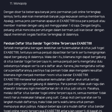
Monopoly
Dengan disertai beberapa banyak jenis permainan judi online terlengkap
lainnya, tentu akan kian menambah banyak juga kepuasan semua membernya.
Apalagi, semua jenis permainan apapun di EXABET88 bisa para penjudi atau
member mainkan dengan uang asli menggunakan 1 id saja. Dengan begitu,
peluang untuk mencoba peruntungan dalam bermain judi kian besar dengan
dapat menikmati segala fasilitas terlengkap di dalamnya.
Panduan Daftar Situs Bandar Togel Online Terpercaya EXABET88
Setelah mengetahui beragam kelebihan serta kemudahan di situs judi togel
EXABET88, tentunya semua penjudi dipastikan tertarik serta menginginkan
dapat bergabung di dalamnya. Maka dari itu, bilamana ingin dapat bergabung
di situs bandar togel terpercaya ini, semua penjudi perlu mengetahui dulu
sebelumnya tahapan serta cara daftar akun. Karena, jika mengetahui setiap
cara pendaftarannya, pastinya tiap pemain tidak akan mengalami kesulitan
bilamana ingin menjadi member resmi situs bandar EXABET88.
EXABET88 menawarkan pelayanan kemudahan daftar akun untuk setiap
penjudi yang ingin bergabung di dalamnya. Para pemain tidak usah ragu dan
khawatir bilamana ingin mendaftarkan diri di situs judi satu ini. Pasalnya,
melalui daftar situs bandar togel online terpercaya ini, semua member tidak
mesti harus melakukan tahapan yang sulit. Cukup ikuti persyaratan serta
langkah mudah daftarnya, maka tidak perlu waktu lama untuk pemain
mempunyai akun judinya. Adapun beberapa cara mudah daftar situs bandar
togel online resmi terpercaya EXABET88 antara lain seperti di bawah ini,