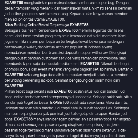
EXABET88
menghadirkan permainan bebas hambatan maupun bug. Dengan
desain tampilan yang menarik dan memanjakan mata, nikmati sensasi bermain
judi online yang seru serta menantang. Kepuasan dan kenyamanan member
menjadi prioritas utama EXABET88.
Situs Betting Online Resmi Terpercaya EXABET88
Sebagai situs resmi terpercaya,
EXABET88
memiliki legalitas dan lisensi
resmi dari bmm testlab yang menjamin keamanan data diri member. Kami
juga memiliki sistem pembayaran terlengkap lewat bekerjasama dengan
perbankan, e wallet, dan virtual account populer di Indonesia yang
memudahkan member bertransaksi deposit maupun withdraw. Dilengkapi
dengan pusat bantuan customer service yang ramah dan profesional siap
membantu kapan saja dari sosial media resmi
EXABET88
. Nikmati berbagai
promosi, bonus dan event menarik yang kami bagikan setiap harinya. Daftar di
EXABET88
sekarang juga dan raih kesempatan menjadi salah satu member
beruntung pemenang jackpot. Selamat bergabung dan salam hoki dari
EXABET88
.
Pilihan tepat bagi pecinta judi
EXABET88
adalah situs judi dan bandar judi
togel online terbesar serta terpercaya di Indonesia. Sebagai salah satu situs
bandar judi togel terbesar,
EXABET88
sudah ada sejak lama. Maka dari itu,
jaringan pasaran situs bandar judi togel satu ini sudah sangat luas. Sehingga
mampu menjangkau banyak peminat judi toto gelap dimanapun. Bandar judi
togel
EXABET88
menyajikan beragam banyak jenis pasaran togel terlangkap,
dimana dari semua jenis pasaran yang disajikan, merupakan jenis-jenis
pasaran togel terbaik dimana umumnya banyak dipilih para petaruh. Tidak
hanya itu saja, dari semua jenis pasaran togel di dalamnya juga disediakan