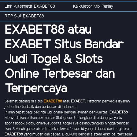
Link Alternatif EXABET88
Kalkulator Mix Parlay
RTP Slot EXABET88
EXABET88 atau
EXABET Situs Bandar
Judi Togel & Slots
Online Terbesar dan
Terpercaya
Selamat datang di situs
EXABET88
atau
EXABET
. Platform penyedia layanan
judi online terbaik dan terbesar di Indonesia.
Pilihan tepat bagi pecinta judi online dengan layanan berkualitas.
EXABET88
Menyediakan pilihan permainan Slot gacor terlengkap di bidangnya yaitu
sportsbook, slots, Idnlive, eSports, togel, live casino, tangkas hingga tembak
ikan. Seluruh game bisa dimainkan lewat 1 user id yang didapat dari registrasi
EXABET88
yang mudah dan cepat. Didukung dengan sistem enkripsi tercepat