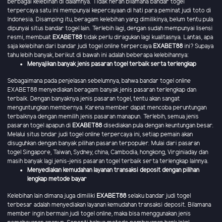
berbagai kelebihan di dalamnya. Tidak heran bilamana bandar togel
terpercaya satu ini mempunyai kepercayaan di hati para peminat judi toto di
Indonesia. Disamping itu, beragam kelebihan yang dimilikinya, belum tentu pula
dipunyai situs bandar togel lain. Terlebih lagi, dengan sudah mempunyai lisensi
resmi, membuat
EXABET88
tidak perlu diragukan lagi kualitasnya. Lantas, apa
saja kelebihan dari bandar judi togel online terpercaya
EXABET88
ini? Supaya
tahu lebih banyak, berikut di bawah ini adalah beberapa kelebihannya:
Menyajikan banyak jenis pasaran togel terbaik serta terlengkap
Sebagaimana pada penjelasan sebelumnya, bahwa bandar togel online
EXABET88 menyediakan beragam banyak jenis pasaran terlengkap dan
terbaik. Dengan banyaknya jenis pasaran togel, tentu akan sangat
menguntungkan membernya. Karena member dapat mencoba peruntungan
terbaiknya dengan memilih jenis pasaran manapun. Terlebih, semua jenis
pasaran togel apapun di
EXABET88
disediakan pula dengan keuntungan besar.
Melalui situs bndar judi togel online terpercaya ini, setiap pemain akan
disuguhkan dengan banyak pilihan pasaran terpopuler. Mulai dari pasaran
togel Singapore, Taiwan, Sydney, china, Cambodia, hongkong, Virginiaday dan
masih banyak lagi jenis-jenis pasaran togel terbaik serta terlengkap lainnya.
Menyediakan kemudahan layanan transaksi deposit dengan pilihan
lengkap metode bayar
Kelebihan lain dimana juga dimiliki
EXABET88
selaku bandar judi togel
terbesar adalah menyediakan layanan kemudahan transaksi deposit. Bilamana
member ingin bermain judi togel online, maka bisa menggunakan jenis