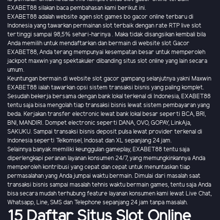
EXABET88 silakan baca pembahasan kami berikut ini.
EXABET88 adalah website agen slot games bo gacor online terbaru di
Indonesia yang tawarkan permainan slot terbaik dengan rate RTP live slot
tertinggi sampai 98,5% sehari-harinya . Maka tidak disangsikan kembali bila
Anda memilih untuk mendaftarkan dan bermain di website slot Gacor
EXABET88, Anda terang mempunyai kesempatan besar untuk memperoleh
jackpot maxwin yang spektakuler dibanding situs slot online yang lain secara
umum.
Keuntungan bermain di website slot gacor gampang selanjutnya yakni Maxwin
EXABET88 ialah tawarkan opsi sistem transaksi bisnis yang paling komplet.
Sesudah bekerja bersama dengan bank lokal terkenal di Indonesia, EXABET88
tentu saja bisa mengolah tiap transaksi bisnis lewat sistem pembayaran yang
beda. Kerjakan transfer electronic lewat bank lokal besar seperti BCA, BRI,
BNI, MANDIRI. Dompet electronic seperti DANA, OVO, GOPAY, LinkAja,
SAKUKU. Sampai transaksi bisnis deposit pulsa lewat provider terkenal di
Indonesia seperti Telkomsel, Indosat dan XL sepanjang 24 jam.
Selainnya banyak memiliki keunggulan gameplay, EXABET88 tentu saja
diperlengkapi peranan layanan konsumen 24/7, yang memungkinkannya Anda
memperoleh kontribusi yang cepat dan cepat untuk menuntaskan tiap
permasalahan yang Anda jumpai waktu bermain. Dimulai dari masalah saat
transaksi bisnis sampai masalah tehnis waktu bermain games, tentu saja Anda
bisa secara mudah terhubung feature layanan konsumen kami lewat Live Chat,
Whatsapp, Line, SMS dan Telephone sepanjang 24 jam tanpa masalah.
15 Daftar Situs Slot Online