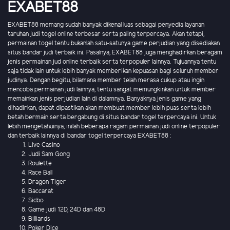
EXABET88
EXABET88 memang sudah banyak dikenal luas sebagai penyedia layanan
taruhan judi togel online terbesar serta paling terpercaya. Akan tetapi,
permainan togel tentu bukanlah satu-satunya game perjudian yang disediakan
situs bandar judi terbaik ini. Pasalnya, EXABET88 juga menghadirkan beragam
jenis permainan jud online terbaik serta terpopuler lainnya. Tujuannya tentu
saja tidak lain untuk lebih banyak memberikan kepuasan bagi seluruh member
judinya. Dengan begitu, bilamana member telah merasa cukup atau ingin
mencoba permainan judi lainnya, tentu sangat memungkinkan untuk member
memainkan jenis perjudian lain di dalamnya. Banyaknya jenis game yang
dihadirkan, dapat dipastikan akan membuat member lebih puas serta lebih
betah bermain serta bergabung di situs bandar togel terpercaya ini. Untuk
lebih mengetahuinya, inilah beberapa ragam permainan judi online terpopuler
dan terbaik lainnya di bandar togel terpercaya EXABET88 :
Live Casino
Judi Sam Gong
Roulette
Race Ball
Dragon Tiger
Baccarat
Sicbo
Game judi 12D, 24D dan 48D
Billiards
Poker Dice