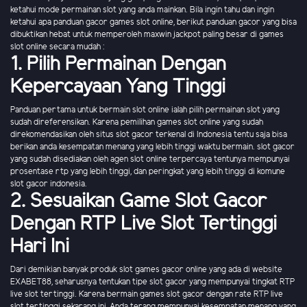
ketahui mode permainan slot yang anda mainkan. Bila ingin tahu dan ingin
ketahui apa panduan gacor games slot online, berikut panduan gacor yang bisa
dibuktikan hebat untuk memperoleh maxwin jackpot paling besar di games
slot online secara mudah :
1. Pilih Permainan Dengan
Kepercayaan Yang Tinggi
Panduan pertama untuk bermain slot online ialah pilih permainan slot yang
sudah direferensikan. Karena pemilihan games slot online yang sudah
direkomendasikan oleh situs slot gacor terkenal di Indonesia tentu saja bisa
berikan anda kesempatan menang yang lebih tinggi waktu bermain. slot gacor
yang sudah disediakan oleh agen slot online terpercaya tentunya mempunyai
prosentase rtp yang lebih tinggi, dan peringkat yang lebih tinggi di komune
slot gacor indonesia.
2. Sesuaikan Game Slot Gacor
Dengan RTP Live Slot Tertinggi
Hari Ini
Dari demikian banyak produk slot games gacor online yang ada di website
EXABET88, seharusnya tentukan tipe slot gacor yang mempunyai tingkat RTP
live slot tertinggi. Karena bermain games slot gacor dengan rate RTP live
slot tertinggi sekarang ini, Anda terang mempunyai kesempatan menang yang