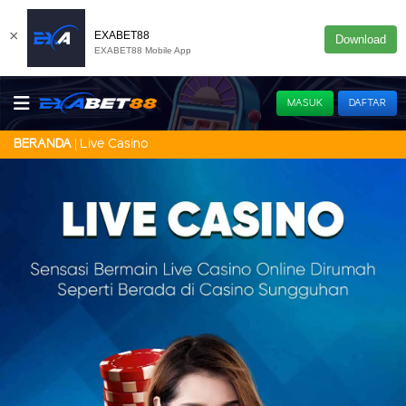
×
EXABET88
Download
EXABET88 Mobile App
MASUK
DAFTAR
Live Casino
BERANDA