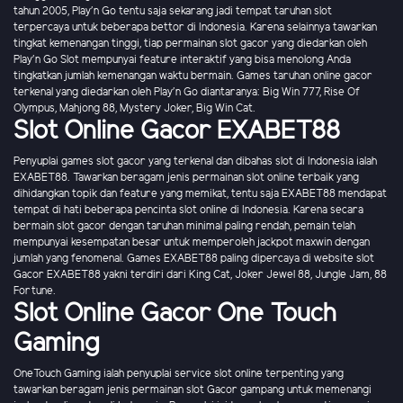
tahun 2005, Play'n Go tentu saja sekarang jadi tempat taruhan slot
terpercaya untuk beberapa bettor di Indonesia. Karena selainnya tawarkan
tingkat kemenangan tinggi, tiap permainan slot gacor yang diedarkan oleh
Play'n Go Slot mempunyai feature interaktif yang bisa menolong Anda
tingkatkan jumlah kemenangan waktu bermain. Games taruhan online gacor
terkenal yang diedarkan oleh Play'n Go diantaranya: Big Win 777, Rise Of
Olympus, Mahjong 88, Mystery Joker, Big Win Cat.
Slot Online Gacor EXABET88
Penyuplai games slot gacor yang terkenal dan dibahas slot di Indonesia ialah
EXABET88. Tawarkan beragam jenis permainan slot online terbaik yang
dihidangkan topik dan feature yang memikat, tentu saja EXABET88 mendapat
tempat di hati beberapa pencinta slot online di Indonesia. Karena secara
bermain slot gacor dengan taruhan minimal paling rendah, pemain telah
mempunyai kesempatan besar untuk memperoleh jackpot maxwin dengan
jumlah yang fenomenal. Games EXABET88 paling dipercaya di website slot
Gacor EXABET88 yakni terdiri dari King Cat, Joker Jewel 88, Jungle Jam, 88
Fortune.
Slot Online Gacor One Touch
Gaming
OneTouch Gaming ialah penyuplai service slot online terpenting yang
tawarkan beragam jenis permainan slot Gacor gampang untuk memenangi