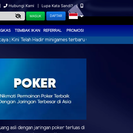
Hubungi Kami
Lupa Kata Sandi?
DAFTAR
NGKAS
TEMBAK IKAN
REFERRAL
PROMOSI
igames terbaru GameCuan Eksklusif hanya di EXABET88 , 100% gr
 asli dengan jaringan poker terluas di