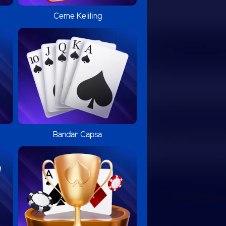
Ceme Keliling
Bandar Capsa