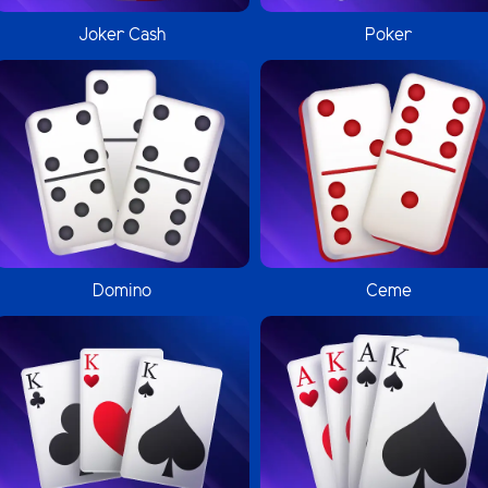
Joker Cash
Poker
Domino
Ceme