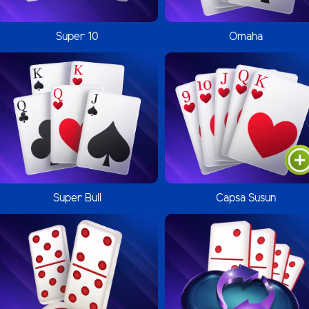
Super 10
Omaha
Super Bull
Capsa Susun