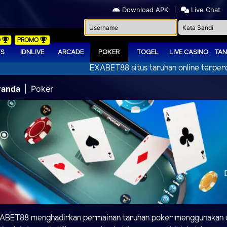
Download APK
Live Chat
O
PROMO
TS
IDNLIVE
ARCADE
POKER
TOGEL
LIVE CASINO
TA
BET88 situs taruhan online terpercaya | Kini Telah Hadir min
randa
Poker
ABET88 menghadirkan permainan taruhan poker menggunakan uang